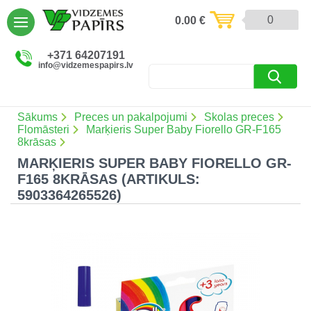
AIZVĒRT
0
0.00
€
Preces un pakalpojumi (5086)
+371 64207191
info@vidzemespapirs.lv
Apdruka (485)
Atlaides (12)
Sākums
Preces un pakalpojumi
Skolas preces
Flomāsteri
Marķieris Super Baby Fiorello GR-F165
8krāsas
MARĶIERIS SUPER BABY FIORELLO GR-
Ielogoties
F165 8KRĀSAS (ARTIKULS:
5903364265526)
Reģistrēties