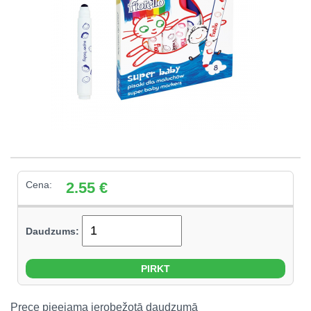
Cena:
2.55
€
Daudzums:
Prece pieejama ierobežotā daudzumā