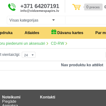
+371 64207191
0
preces
info@vidzemespapirs.lv
Visas kategorijas
pdruka
Atlaides
Dāvanu kartes
Par 
oru piederumi un aksesuāri
CD-RW
t vienlaicīgi:
24
Nav produktu ko attēlot
Noteikumi
Kontakti
Piegāde
Apmaksa