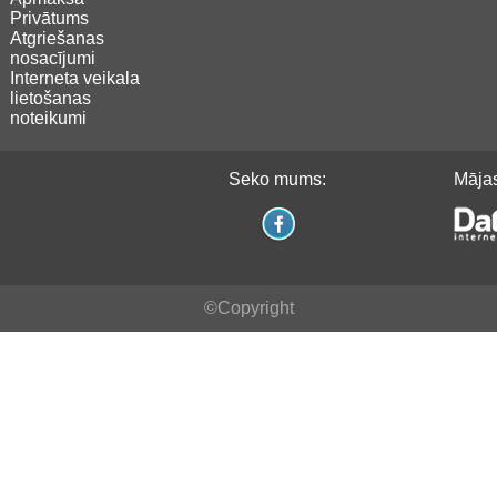
Privātums
Atgriešanas
nosacījumi
Interneta veikala
lietošanas
noteikumi
Seko mums:
Mājas
©Copyright