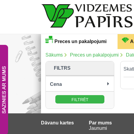
Preces un pakalpojumi
A
Sākums
Preces un pakalpojumi
Dat
FILTRS
Skatī
Cena
no:
līdz:
Dāvanu kartes
Par mums
Jaunumi