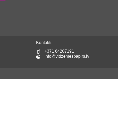
Kontakti:
+371 64207191
info@vidzemespapirs.lv