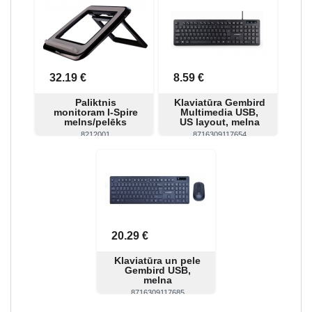
32.19 €
8.59 €
Paliktnis
Klaviatūra Gembird
monitoram I-Spire
Multimedia USB,
melns/pelēks
US layout, melna
8212001
8716309117654
Skatīt
Pirkt
Skatīt
Pirkt
20.29 €
Klaviatūra un pele
Gembird USB,
melna
8716309117685