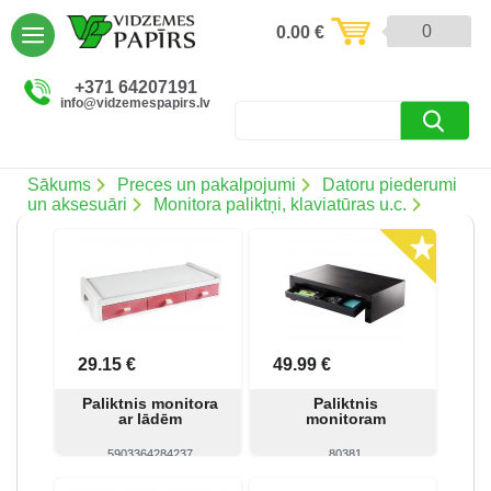
AIZVĒRT
0
0.00
€
Preces un pakalpojumi (5085)
+371 64207191
info@vidzemespapirs.lv
Apdruka (485)
Atlaides (12)
Sākums
Preces un pakalpojumi
Datoru piederumi
un aksesuāri
Monitora paliktņi, klaviatūras u.c.
Ielogoties
Reģistrēties
29.15 €
49.99 €
Paliktnis monitora
Paliktnis
ar lādēm
monitoram
5903364284237
80381
Skatīt
Pirkt
Skatīt
Pirkt