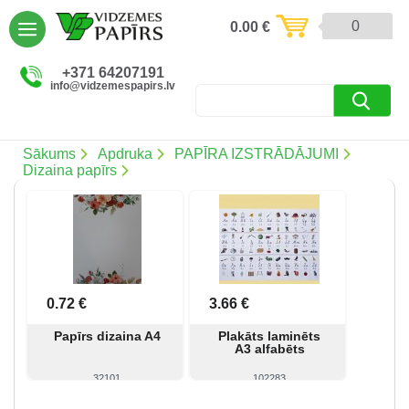
AIZVĒRT
0
0.00
€
Preces un pakalpojumi (5086)
+371 64207191
info@vidzemespapirs.lv
Apdruka (485)
Atlaides (12)
Sākums
Apdruka
PAPĪRA IZSTRĀDĀJUMI
Dizaina papīrs
Ielogoties
Reģistrēties
0.72 €
3.66 €
Papīrs dizaina A4
Plakāts laminēts
A3 alfabēts
32101
102283
Skatīt
Skatīt
Pirkt