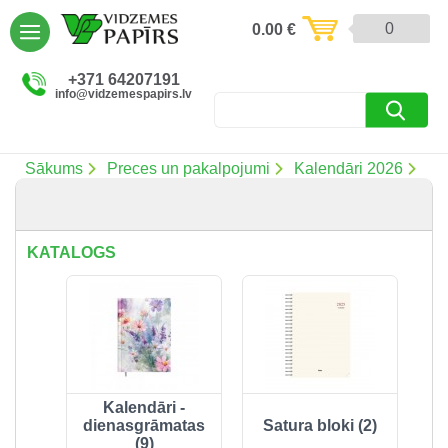
AIZVĒRT
0
0.00
€
Preces un pakalpojumi (5086)
+371 64207191
info@vidzemespapirs.lv
Apdruka (485)
Atlaides (12)
Sākums
Preces un pakalpojumi
Kalendāri 2026
Ielogoties
KATALOGS
Reģistrēties
Kalendāri -
dienasgrāmatas
Satura bloki (2)
(9)