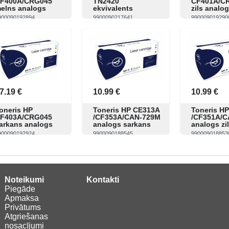
F400A/CRG045
TN2420
CF401A/C
elns analogs
ekvivalents
zils analo
900090192894
9900090217641
990009019290
Skatīt
Pirkt
Skatīt
Pirkt
Skatīt
7.19 €
10.99 €
10.99 €
oneris HP
Toneris HP CE313A
Toneris H
F403A/CRG045
/CF353A/CAN-729M
/CF351A/C
arkans analogs
analogs sarkans
analogs zi
900090192924
9900090188545
990009018853
Skatīt
Pirkt
Skatīt
Pirkt
Skatīt
Noteikumi
Kontakti
Piegāde
Apmaksa
Privātums
Atgriešanas
nosacījumi