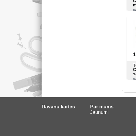
C
m
9
1
T
C
s
9
Dāvanu kartes
Par mums
Jaunumi