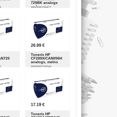
729BK analogs
melns
4
9900090188477
Pirkt
Skatīt
Pirkt
26.99 €
Toneris HP
AN725
CF289X/CAN056H
analogs, melns
2
9900090226544
Pirkt
Skatīt
Pirkt
17.19 €
Toneris HP