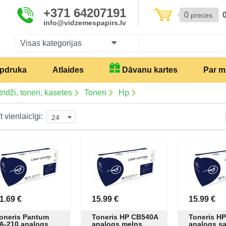
+371 64207191
0
preces
info@vidzemespapirs.lv
Visas kategorijas
pdruka
Atlaides
Dāvanu kartes
Par 
ridži, toneri, kasetes
Toneri
Hp
t vienlaicīgi:
24
1.69 €
15.99 €
15.99 €
oneris Pantum
Toneris HP CB540A
Toneris H
A-210 analogs
analogs melns
analogs s