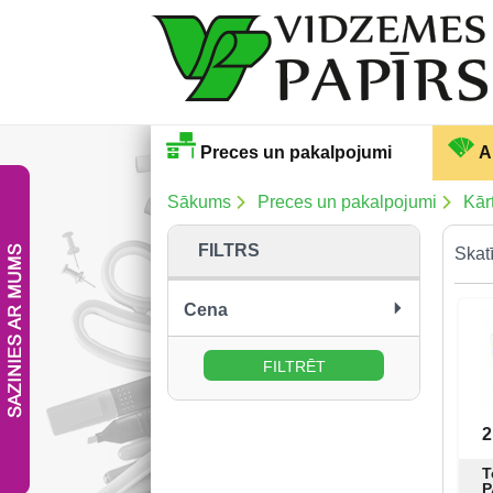
Preces un pakalpojumi
A
Sākums
Preces un pakalpojumi
Kārt
FILTRS
Skatī
Cena
no:
līdz:
2
T
P