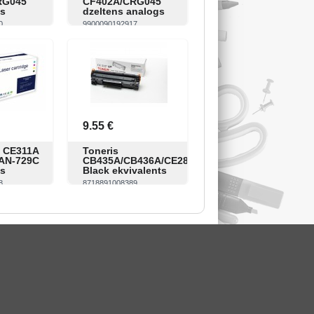
RG045
CF402A/CRG045
gs
dzeltens analogs
0
9900090192917
Pirkt
Skatīt
Pirkt
9.55 €
P CE311A
Toneris
AN-729C
CB435A/CB436A/CE285A/CA278A
ls
Black ekvivalents
8
8718891008389
Pirkt
Skatīt
Pirkt