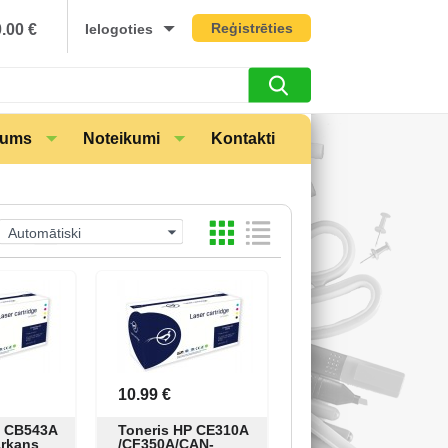
Reģistrēties
0.00
€
Ielogoties
mums
Noteikumi
Kontakti
Automātiski
10.99 €
P CB543A
Toneris HP CE310A
arkans
/CF350A/CAN-