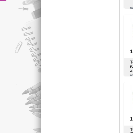
9
1
T
/
a
9
1
T