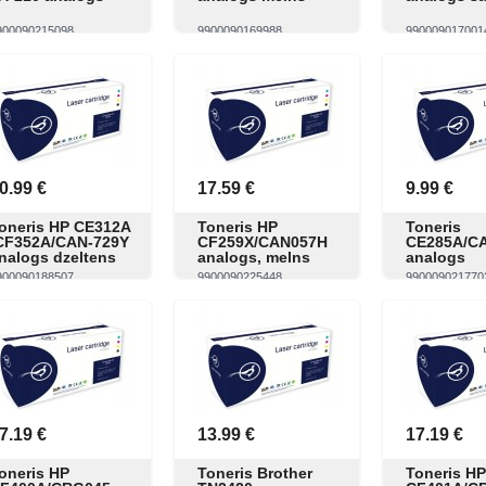
900090215098
9900090169988
990009017001
Skatīt
Pirkt
Skatīt
Pirkt
Skatīt
0.99 €
17.59 €
9.99 €
oneris HP CE312A
Toneris HP
Toneris
CF352A/CAN-729Y
CF259X/CAN057H
CE285A/C
nalogs dzeltens
analogs, melns
analogs
900090188507
9900090225448
990009021770
Skatīt
Pirkt
Skatīt
Pirkt
Skatīt
7.19 €
13.99 €
17.19 €
oneris HP
Toneris Brother
Toneris HP