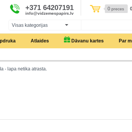
+371 64207191
0
preces
info@vidzemespapirs.lv
Visas kategorijas
pdruka
Atlaides
Dāvanu kartes
Par 
a - lapa netika atrasta.