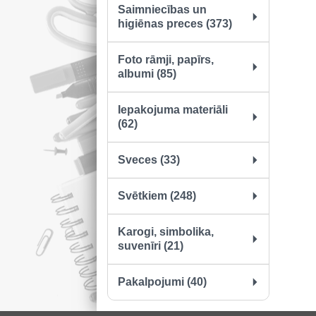
Saimniecības un
higiēnas preces (373)
Foto rāmji, papīrs,
albumi (85)
Iepakojuma materiāli
(62)
Sveces (33)
Svētkiem (248)
Karogi, simbolika,
suvenīri (21)
Pakalpojumi (40)