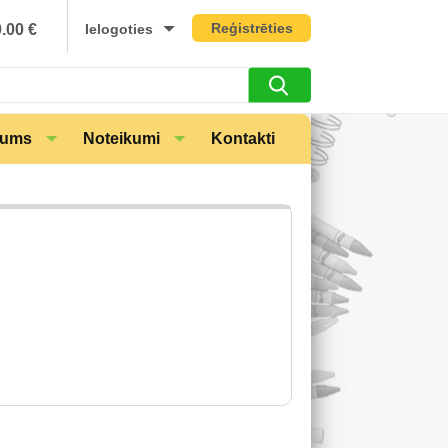
Reģistrēties
0.00
€
Ielogoties
mums
Noteikumi
Kontakti