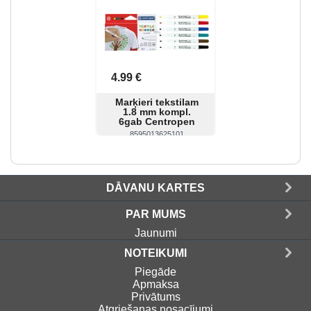
4.99 €
Marķieri tekstilam
1.8 mm kompl.
6gab Centropen
8595013625101
Skatīt
Pirkt
DĀVANU KARTES
PAR MUMS
Jaunumi
NOTEIKUMI
Piegāde
Apmaksa
Privātums
Atgriešanas nosacījumi