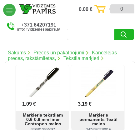
AIZVĒRT
0
0.00
€
Preces un pakalpojumi (5085)
+371 64207191
info@vidzemespapirs.lv
Apdruka (485)
Atlaides (12)
Sākums
Preces un pakalpojumi
Kancelejas
preces, rakstāmlietas,
Tekstila marķieri
Ielogoties
Reģistrēties
1.09 €
3.19 €
Marķieris tekstilam
Marķieris
0.6-0.8 mm liner
permanents Textil
Centropen melns
melns
8595013634097
3474370310019
Skatīt
Pirkt
Skatīt
Pirkt