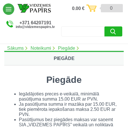
AIZVĒRT
0
0.00
€
Preces un pakalpojumi (5086)
+371 64207191
info@vidzemespapirs.lv
Apdruka (485)
Atlaides (12)
Sākums
Noteikumi
Piegāde
PIEGĀDE
Ielogoties
Piegāde
Reģistrēties
Iegādājoties preces e-veikalā, minimālā
pasūtījuma summa 15.00 EUR ar PVN.
Ja pasūtījuma summa ir mazāka par 15.00 EUR,
tiek piemērota iepakošanas maksa 2.50 EUR ar
PVN.
Pasūtījumus bez piegādes maksas var saņemt
SIA „VIDZEMES PAPĪRS” veikalā un noliktavā