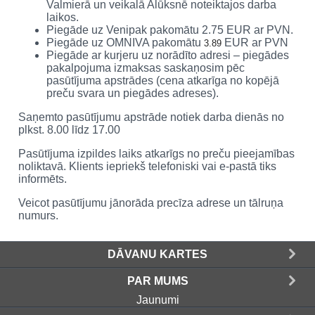
Valmierā un veikalā Alūksnē noteiktajos darba
laikos.
Piegāde uz Venipak pakomātu 2.75 EUR ar PVN.
Piegāde uz OMNIVA pakomātu
EUR ar PVN
3.89
Piegāde ar kurjeru uz norādīto adresi – piegādes
pakalpojuma izmaksas saskaņosim pēc
pasūtījuma apstrādes (cena atkarīga no kopējā
preču svara un piegādes adreses).
Saņemto pasūtījumu apstrāde notiek darba dienās no
plkst. 8.00 līdz 17.00
Pasūtījuma izpildes laiks atkarīgs no preču pieejamības
noliktavā. Klients iepriekš telefoniski vai e-pastā tiks
informēts.
Veicot pasūtījumu jānorāda precīza adrese un tālruņa
numurs.
DĀVANU KARTES
PAR MUMS
Jaunumi