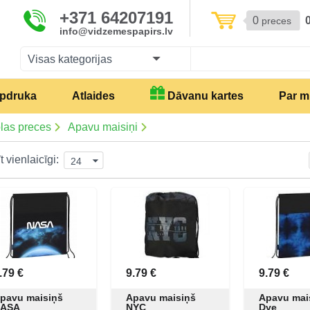
+371 64207191
0
preces
info@vidzemespapirs.lv
Visas kategorijas
pdruka
Atlaides
Dāvanu kartes
Par 
las preces
Apavu maisiņi
t vienlaicīgi:
24
.79 €
9.79 €
9.79 €
pavu maisiņš
Apavu maisiņš
Apavu mai
ASA
NYC
Dye