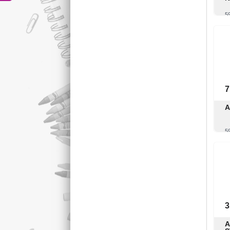
5
7
A
5
3
A