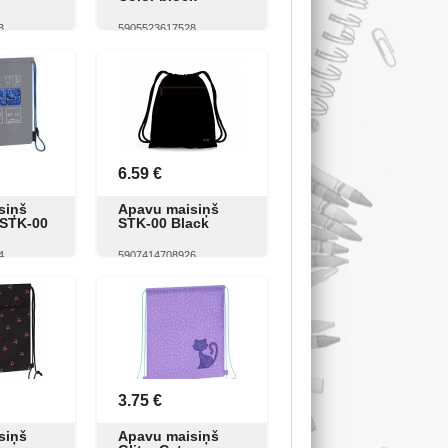
3
5905523617528
Pirkt
Skatīt
Pirkt
6.59 €
siņš
Apavu maisiņš
 STK-00
STK-00 Black
4
5907414708926
Pirkt
Skatīt
Pirkt
3.75 €
siņš
Apavu maisiņš