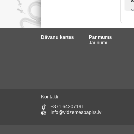
S
5
Dāvanu kartes
Par mums
Jaunumi
Kontakti:
+371 64207191
info@vidzemespapirs.lv