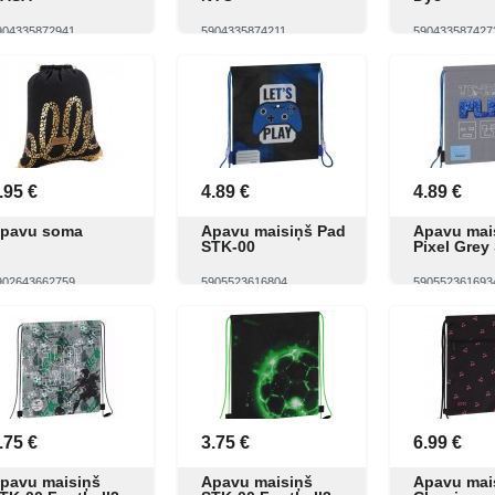
904335872941
5904335874211
590433587427
Skatīt
Pirkt
Skatīt
Pirkt
Skatīt
.95 €
4.89 €
4.89 €
pavu soma
Apavu maisiņš Pad
Apavu mai
STK-00
Pixel Grey
902643662759
5905523616804
590552361693
Skatīt
Pirkt
Skatīt
Pirkt
Skatīt
.75 €
3.75 €
6.99 €
pavu maisiņš
Apavu maisiņš
Apavu mai