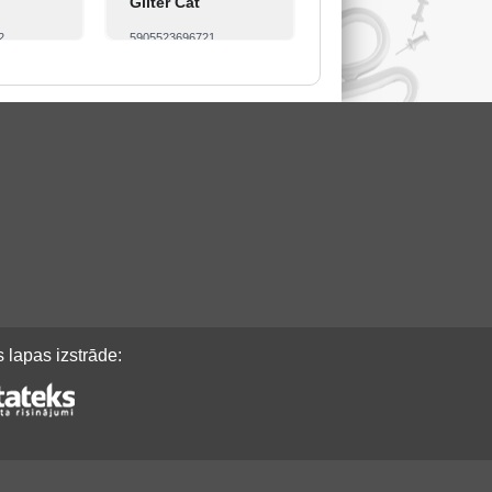
Gliter Cat
2
5905523696721
Pirkt
Skatīt
Pirkt
 lapas izstrāde: