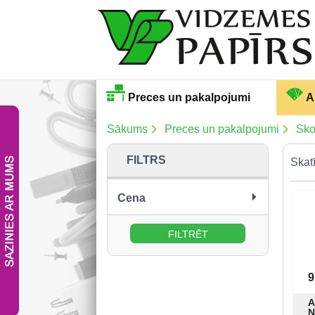
Preces un pakalpojumi
A
Sākums
Preces un pakalpojumi
Sko
FILTRS
Skatī
Cena
no:
līdz:
9
A
N