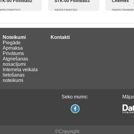
TK-00 Football2
STK-00 Football3
Cherries
905523697322
5905523697261
590552369688
Skatīt
Pirkt
Skatīt
Pirkt
Skatīt
Noteikumi
Kontakti
Piegāde
Apmaksa
Privātums
Atgriešanas
nosacījumi
Interneta veikala
lietošanas
noteikumi
Seko mums:
Mājas
©Copyright