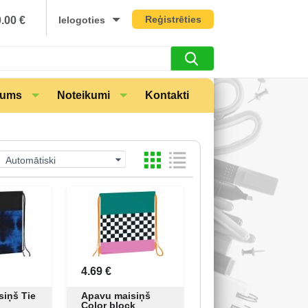
Reģistrēties
0.00
€
Ielogoties
mums
Noteikumi
Kontakti
Automātiski
4.69 €
siņš Tie
Apavu maisiņš
Color block