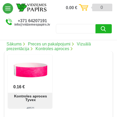
AIZVĒRT
0
0.00
€
Preces un pakalpojumi (5086)
+371 64207191
info@vidzemespapirs.lv
Apdruka (485)
Atlaides (12)
Sākums
Preces un pakalpojumi
Vizuālā
prezentācija
Kontroles aproces
Ielogoties
Reģistrēties
0.16 €
Kontroles aproces
Tyvex
48521
Skatīt
Pirkt