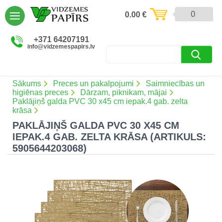
AIZVĒRT
0
0.00
€
Preces un pakalpojumi (5086)
+371 64207191
info@vidzemespapirs.lv
Apdruka (485)
Atlaides (12)
Sākums
Preces un pakalpojumi
Saimniecības un
higiēnas preces
Dārzam, piknikam, mājai
Paklājiņš galda PVC 30 x45 cm iepak.4 gab. zelta
krāsa
Ielogoties
PAKLĀJIŅŠ GALDA PVC 30 X45 CM
IEPAK.4 GAB. ZELTA KRĀSA (ARTIKULS:
Reģistrēties
5905644203068)