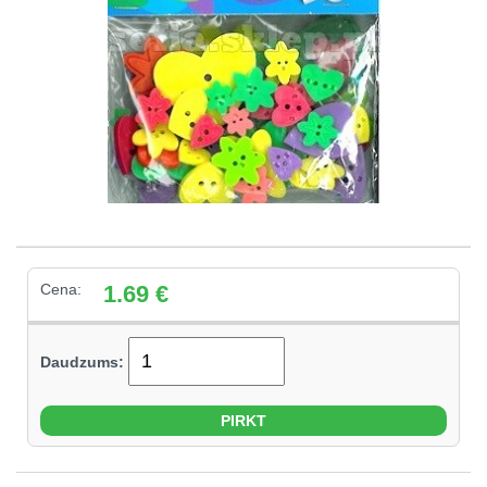
Cena:
1.69
€
Daudzums: