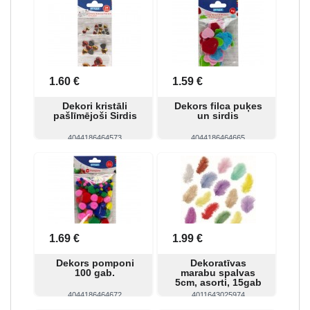
Skatīt
Pirkt
Skatīt
Pirkt
1.60 €
1.59 €
Dekori kristāli
Dekors filca puķes
pašlīmējoši Sirdis
un sirdis
4044186464573
4044186464665
Skatīt
Pirkt
Skatīt
Pirkt
1.69 €
1.99 €
Dekors pomponi
Dekoratīvas
100 gab.
marabu spalvas
5cm, asorti, 15gab
4044186464672
4011643025974