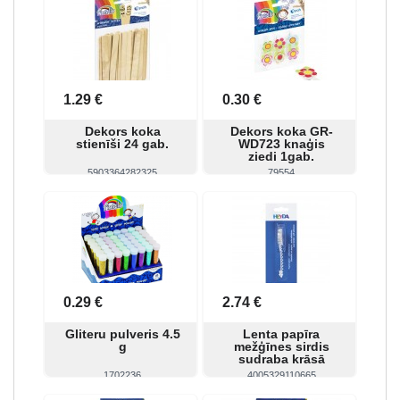
1.29 €
0.30 €
Dekors koka
Dekors koka GR-
stienīši 24 gab.
WD723 knaģis
ziedi 1gab.
5903364282325
79554
Skatīt
Pirkt
Skatīt
Pirkt
0.29 €
2.74 €
Gliteru pulveris 4.5
Lenta papīra
g
mežģīnes sirdis
sudraba krāsā
1702236
4005329110665