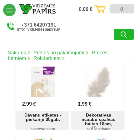
AIZVĒRT
0
0.00
€
Preces un pakalpojumi (5086)
+371 64207191
info@vidzemespapirs.lv
Apdruka (485)
Atlaides (12)
Sākums
Preces un pakalpojumi
Preces
bērniem
Rokdarbiem
Ielogoties
Reģistrēties
2.99 €
1.99 €
Dāvanu etiķetes -
Dekoratīvas
piekariņi 30gab.
marabu spalvas
baltas 10cm,
15gab.
4005329138638
4011643025851
Skatīt
Pirkt
Skatīt
Pirkt