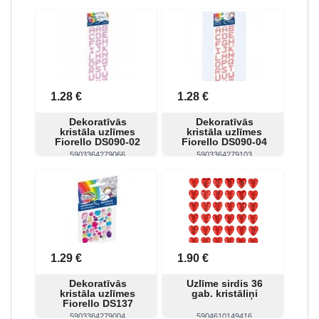
Skatīt
Pirkt
Skatīt
Pirkt
1.28 €
1.28 €
Dekoratīvās
Dekoratīvās
kristāla uzlīmes
kristāla uzlīmes
Fiorello DS090-02
Fiorello DS090-04
5903364279066
5903364279103
Skatīt
Pirkt
Skatīt
Pirkt
1.29 €
1.90 €
Dekoratīvās
Uzlīme sirdis 36
kristāla uzlīmes
gab. kristāliņi
Fiorello DS137
5903364279004
5904610149416