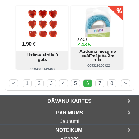
Skatīt
Pirkt
Skatīt
Pirkt
3.04 €
1.90 €
2.43 €
Auduma mežģīne
Uzlīme sirdis 9
pašlīmējoša 2m
gab.
zils
4005329130922
5904610149409
Skatīt
Pirkt
Skatīt
Pirkt
<
1
2
3
4
5
6
7
8
>
DĀVANU KARTES
PAR MUMS
Jaunumi
NOTEIKUMI
Piegāde