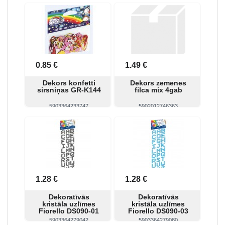
Skatīt
Pirkt
Skatīt
Pirkt
0.85 €
1.49 €
Dekors konfetti
Dekors zemenes
sirsniņas GR-K144
filca mix 4gab
5903364233747
5902012746363
Skatīt
Pirkt
Skatīt
Pirkt
1.28 €
1.28 €
Dekoratīvās
Dekoratīvās
kristāla uzlīmes
kristāla uzlīmes
Fiorello DS090-01
Fiorello DS090-03
5903364279042
5903364279080