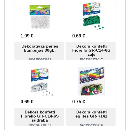
Skatīt
Pirkt
Skatīt
Pirkt
1.99 €
0.69 €
Dekoratīvas pērles
Dekors konfetti
bumbiņas 30gb.
Fiorello GR-C14-6G
zaļš
5901350263853
5903364279417
Skatīt
Pirkt
Skatīt
Pirkt
0.69 €
0.75 €
Dekors konfetti
Dekors konfetti
Fiorello GR-C14-6S
eglītes GR-K141
sudraba
5903364279431
5903364233716