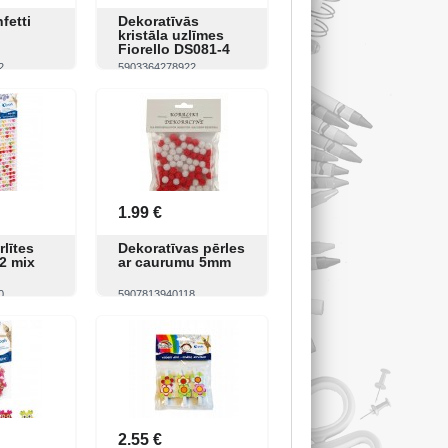
fetti
Dekoratīvās
kristāla uzlīmes
Fiorello DS081-4
2
5903364278922
Pirkt
Skatīt
Pirkt
1.99 €
rlītes
Dekoratīvas pērles
2 mix
ar caurumu 5mm
0
5907813940118
Pirkt
Skatīt
Pirkt
2.55 €