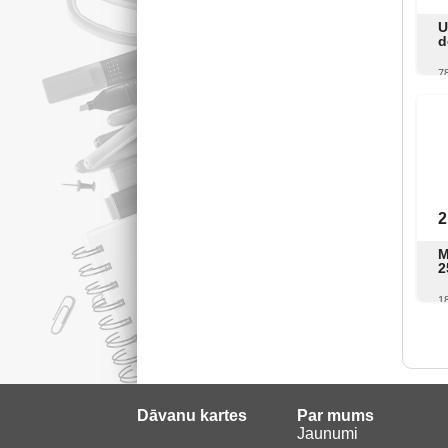
U
d
7
2
M
2
1
Dāvanu kartes
Par mums
Jaunumi