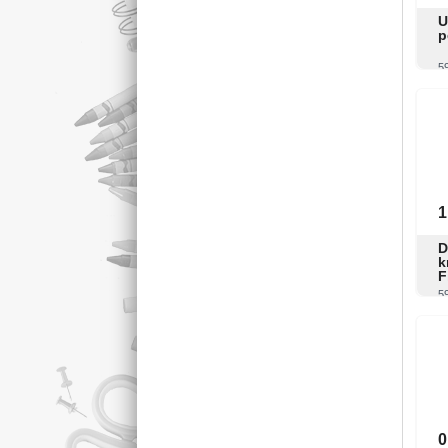
U
p
5
1
D
k
F
5
0