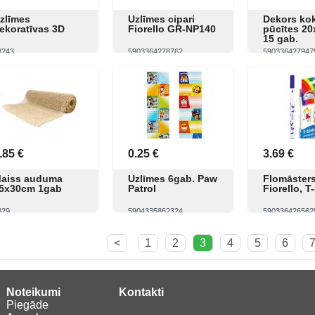
zlīmes
Uzlīmes cipari
Dekors ko
ekoratīvas 3D
Fiorello GR-NP140
pūcītes 2
15 gab.
8243
5903364278762
590336427947
Skatīt
Pirkt
Skatīt
Pirkt
Skatīt
.85 €
0.25 €
3.69 €
aiss auduma
Uzlīmes 6gab. Paw
Flomāsters
5x30cm 1gab
Patrol
Fiorello, T
829
5904335862324
590336426562
Skatīt
Pirkt
Skatīt
Pirkt
Skatīt
<
1
2
3
4
5
6
Noteikumi
Kontakti
Piegāde