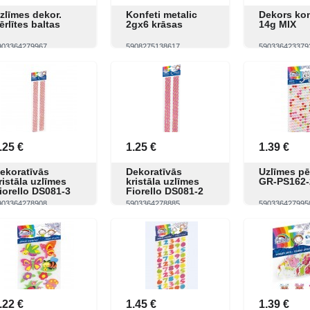
zlīmes dekor.
Konfeti metalic
Dekors kon
ērlītes baltas
2gx6 krāsas
14g MIX
903364279967
5908275138617
590336423379
Skatīt
Pirkt
Skatīt
Pirkt
Skatīt
.25 €
1.25 €
1.39 €
ekoratīvās
Dekoratīvās
Uzlīmes pē
ristāla uzlīmes
kristāla uzlīmes
GR-PS162-
iorello DS081-3
Fiorello DS081-2
903364278908
5903364278885
590336427995
Skatīt
Pirkt
Skatīt
Pirkt
Skatīt
.22 €
1.45 €
1.39 €