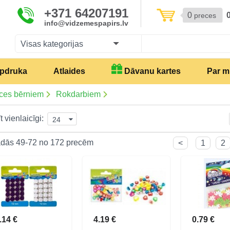
+371 64207191
0
preces
info@vidzemespapirs.lv
Visas kategorijas
pdruka
Atlaides
Dāvanu kartes
Par 
ces bērniem
Rokdarbiem
t vienlaicīgi:
24
dās 49-72 no 172 precēm
<
1
2
.14 €
4.19 €
0.79 €