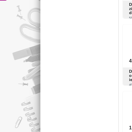
D
z
d
5
4
D
o
i
4
1