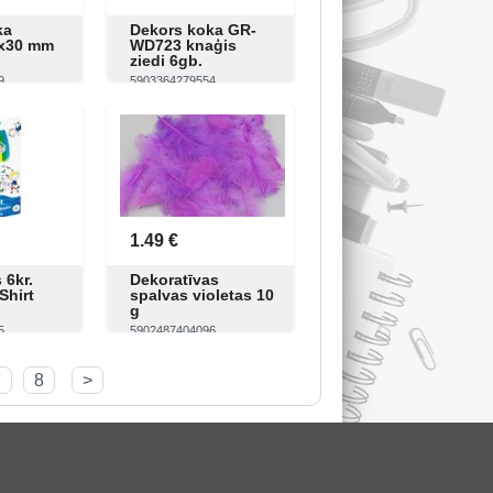
ka
Dekors koka GR-
0x30 mm
WD723 knaģis
ziedi 6gb.
9
5903364279554
Pirkt
Skatīt
Pirkt
1.49 €
 6kr.
Dekoratīvas
-Shirt
spalvas violetas 10
g
5
5902487404096
Pirkt
Skatīt
Pirkt
7
8
>