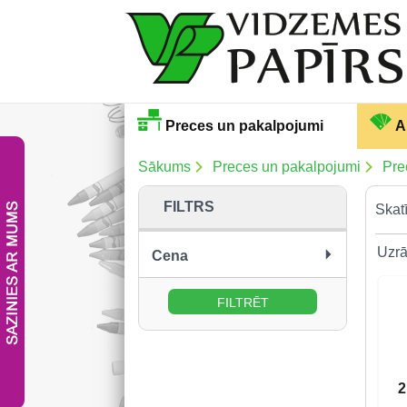
Preces un pakalpojumi
A
Sākums
Preces un pakalpojumi
Pre
FILTRS
Skatī
Uzrā
Cena
no:
līdz:
2