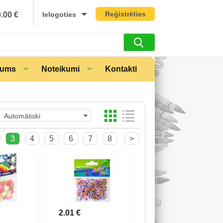
Reģistrēties
0.00
€
Ielogoties
mums
Noteikumi
Kontakti
Automātiski
3
4
5
6
7
8
>
2.01 €