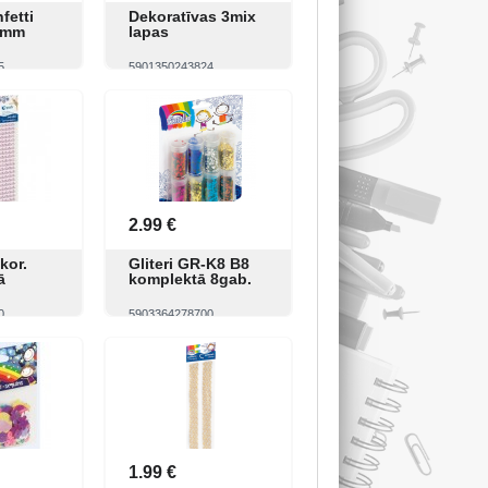
fetti
Dekoratīvas 3mix
 mm
lapas
5
5901350243824
Pirkt
Skatīt
Pirkt
2.99 €
kor.
Gliteri GR-K8 B8
ā
komplektā 8gab.
0
5903364278700
Pirkt
Skatīt
Pirkt
1.99 €