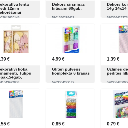
ekoratīva lenta
Dekors sirsniņas
Dekors kon
iedi 12mm
krāsaini 60gab.
14g 14x14
ekorēšanai
902643620148
5901350295427
590336423378
Skatīt
Pirkt
Skatīt
Pirkt
Skatīt
.39 €
4.99 €
1.39 €
ekoratīvi koka
Gliteri pulveris
Uzlīmes de
rnamenti, Tulips
komplektā 6 krāsas
pērlītes lill
epak.54gab.
011643972858
5903364279127
590336428000
Skatīt
Pirkt
Skatīt
Pirkt
Skatīt
.55 €
0.85 €
0.79 €