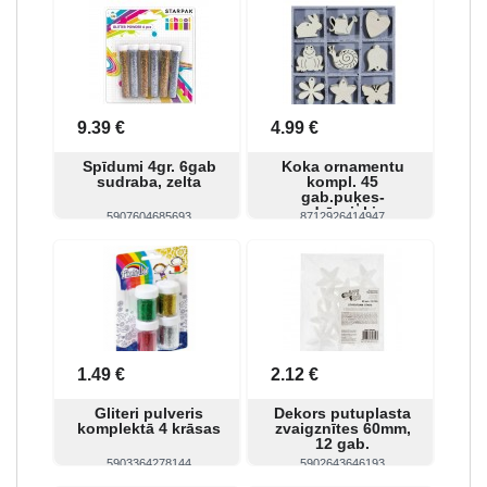
Skatīt
Pirkt
Skatīt
Pirkt
9.39 €
4.99 €
Spīdumi 4gr. 6gab
Koka ornamentu
sudraba, zelta
kompl. 45
gab.puķes-
dzīvnieki
5907604685693
8712926414947
Skatīt
Pirkt
Skatīt
Pirkt
1.49 €
2.12 €
Gliteri pulveris
Dekors putuplasta
komplektā 4 krāsas
zvaigznītes 60mm,
12 gab.
5903364278144
5902643646193