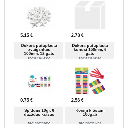
Skatīt
Pirkt
Skatīt
Pirkt
5.15 €
2.78 €
Dekors putuplasta
Dekors putuplasta
zvaigznītes
konusi 150mm, 6
100mm, 12 gab.
gab.
5902643646209
5902643646230
Skatīt
Pirkt
Skatīt
Pirkt
0.75 €
2.56 €
Spīdumi 10gr. 6
Kociņi krāsaini
dažādas krāsas
100gab
5901350205600
5901350211403