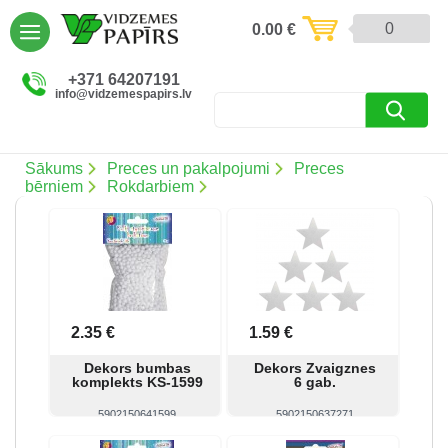
AIZVĒRT
0
0.00
€
Preces un pakalpojumi (5086)
+371 64207191
info@vidzemespapirs.lv
Apdruka (485)
Atlaides (12)
Sākums
Preces un pakalpojumi
Preces
bērniem
Rokdarbiem
Ielogoties
Reģistrēties
2.35 €
1.59 €
Dekors bumbas
Dekors Zvaigznes
komplekts KS-1599
6 gab.
5902150641599
5902150637271
Skatīt
Pirkt
Skatīt
Pirkt