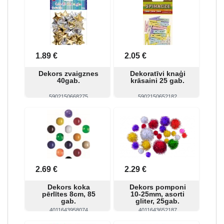
1.89 €
2.05 €
Dekors zvaigznes
Dekoratīvi knaģi
40gab.
krāsaini 25 gab.
5902150668275
5902150652182
Skatīt
Pirkt
Skatīt
Pirkt
2.69 €
2.29 €
Dekors koka
Dekors pomponi
pērlītes 8cm, 85
10-25mm, asorti
gab.
gliter, 25gab.
4011643958074
4011643652187