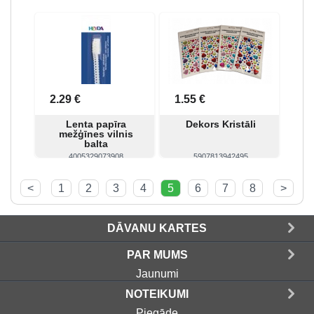
Skatīt
Pirkt
Skatīt
Pirkt
2.29 €
1.55 €
Lenta papīra
Dekors Kristāli
mežģīnes vilnis
balta
4005329073908
5907813942495
Skatīt
Pirkt
Skatīt
Pirkt
<
1
2
3
4
5
6
7
8
>
DĀVANU KARTES
PAR MUMS
Jaunumi
NOTEIKUMI
Piegāde