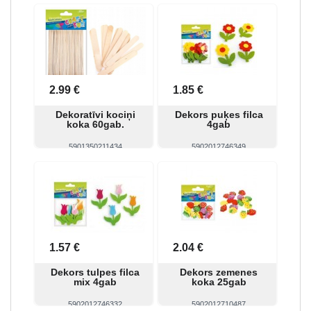
Skatīt
Pirkt
Skatīt
Pirkt
2.99 €
1.85 €
Dekoratīvi kociņi
Dekors puķes filca
koka 60gab.
4gab
5901350211434
5902012746349
Skatīt
Pirkt
Skatīt
Pirkt
1.57 €
2.04 €
Dekors tulpes filca
Dekors zemenes
mix 4gab
koka 25gab
5902012746332
5902012710487