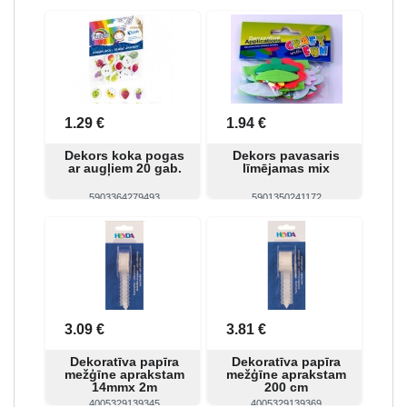
Skatīt
Pirkt
Skatīt
Pirkt
1.29 €
1.94 €
Dekors koka pogas
Dekors pavasaris
ar augļiem 20 gab.
līmējamas mix
5903364279493
5901350241172
Skatīt
Pirkt
Skatīt
Pirkt
3.09 €
3.81 €
Dekoratīva papīra
Dekoratīva papīra
mežģīne aprakstam
mežģīne aprakstam
14mmx 2m
200 cm
4005329139345
4005329139369