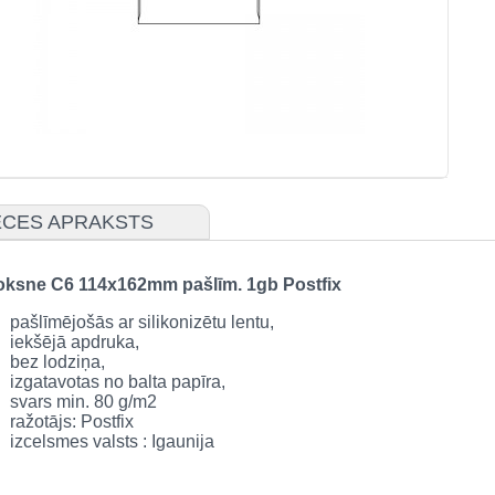
CES APRAKSTS
oksne C6 114x162mm pašlīm. 1gb Postfix
pašlīmējošās ar silikonizētu lentu,
iekšējā apdruka,
bez lodziņa,
izgatavotas no balta papīra,
svars min. 80 g/m2
ražotājs: Postfix
izcelsmes valsts : Igaunija