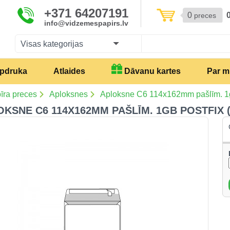
+371 64207191
0
preces
info@vidzemespapirs.lv
Visas kategorijas
pdruka
Atlaides
Dāvanu kartes
Par 
īra preces
Aploksnes
Aploksne C6 114x162mm pašlīm. 1g
KSNE C6 114X162MM PAŠLĪM. 1GB POSTFIX (