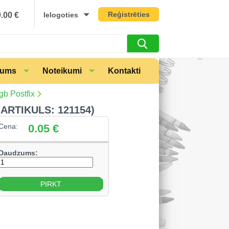
Reģistrēties
0.00
€
Ielogoties
mums
Noteikumi
Kontakti
b Postfix
ARTIKULS: 121154)
Cena:
0.05
€
Daudzums: