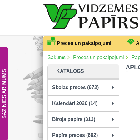
Preces un pakalpojumi
A
Sākums
Preces un pakalpojumi
Pap
APLO
KATALOGS
Skolas preces (672)
Kalendāri 2026 (14)
Biroja papīrs (313)
Papīra preces (662)