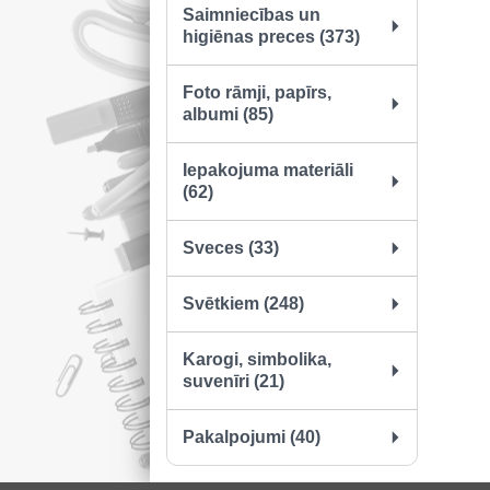
Saimniecības un
higiēnas preces (373)
Foto rāmji, papīrs,
albumi (85)
Iepakojuma materiāli
(62)
Sveces (33)
Svētkiem (248)
Karogi, simbolika,
suvenīri (21)
Pakalpojumi (40)