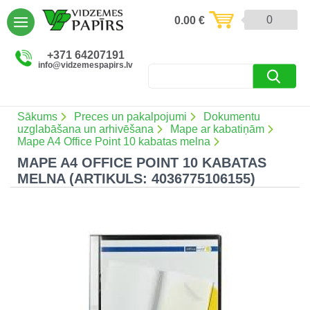
AIZVĒRT
0
0.00
€
Preces un pakalpojumi (5086)
+371 64207191
info@vidzemespapirs.lv
Apdruka (485)
Atlaides (12)
Sākums
Preces un pakalpojumi
Dokumentu
uzglabāšana un arhivēšana
Mape ar kabatiņām
Mape A4 Office Point 10 kabatas melna
MAPE A4 OFFICE POINT 10 KABATAS
Ielogoties
MELNA (ARTIKULS: 4036775106155)
Reģistrēties