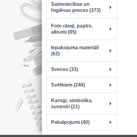
Saimniecības un
higiēnas preces (373)
Foto rāmji, papīrs,
albumi (85)
Iepakojuma materiāli
(62)
Sveces (33)
Svētkiem (248)
Karogi, simbolika,
suvenīri (21)
Pakalpojumi (40)