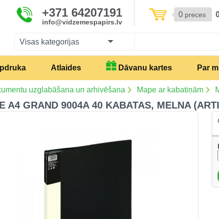
+371 64207191
0
preces
info@vidzemespapirs.lv
Visas kategorijas
pdruka
Atlaides
Dāvanu kartes
Par 
umentu uzglabāšana un arhivēšana
Mape ar kabatiņām
M
 A4 GRAND 9004A 40 KABATAS, MELNA (ARTI