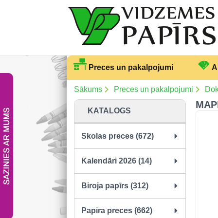
Preces un pakalpojumi
A
Sākums
Preces un pakalpojumi
Dok
MAPE
KATALOGS
Skolas preces (672)
Kalendāri 2026 (14)
Biroja papīrs (312)
Papīra preces (662)