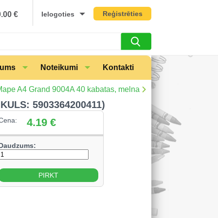
Reģistrēties
0.00
€
Ielogoties
mums
Noteikumi
Kontakti
ape A4 Grand 9004A 40 kabatas, melna
KULS: 5903364200411)
Cena:
4.19
€
Daudzums: