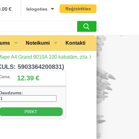
Reģistrēties
0.00
€
Ielogoties
mums
Noteikumi
Kontakti
ape A4 Grand 9010A 100 kabatām, zila
ULS: 5903364200831)
Cena:
12.39
€
Daudzums: