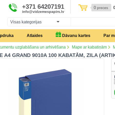
+371 64207191
0
preces
info@vidzemespapirs.lv
Visas kategorijas
pdruka
Atlaides
Dāvanu kartes
Par 
umentu uzglabāšana un arhivēšana
Mape ar kabatiņām
M
 A4 GRAND 9010A 100 KABATĀM, ZILA (ARTIK