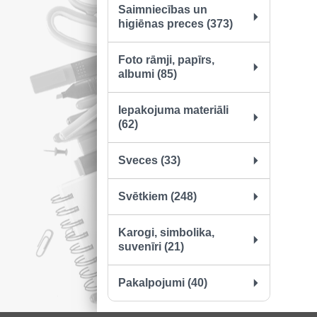
Saimniecības un
higiēnas preces (373)
Foto rāmji, papīrs,
albumi (85)
Iepakojuma materiāli
(62)
Sveces (33)
Svētkiem (248)
Karogi, simbolika,
suvenīri (21)
Pakalpojumi (40)