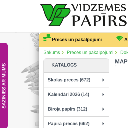
Preces un pakalpojumi
A
Sākums
Preces un pakalpojumi
Dok
MAPE
KATALOGS
Skolas preces (672)
Kalendāri 2026 (14)
Biroja papīrs (312)
Papīra preces (662)