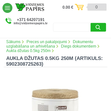
AIZVĒRT
0
0.00
€
Preces un pakalpojumi (5086)
+371 64207191
info@vidzemespapirs.lv
Apdruka (485)
Atlaides (12)
Sākums
Preces un pakalpojumi
Dokumentu
uzglabāšana un arhivēšana
Diegs dokumentiem
Aukla džutas 0.5kg 250m
AUKLA DŽUTAS 0.5KG 250M (ARTIKULS:
Ielogoties
5902308725263)
Reģistrēties