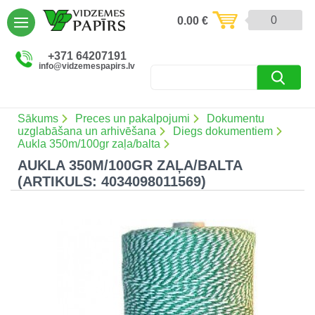
AIZVĒRT
0
0.00
€
Preces un pakalpojumi (5085)
+371 64207191
info@vidzemespapirs.lv
Apdruka (485)
Atlaides (12)
Sākums
Preces un pakalpojumi
Dokumentu
uzglabāšana un arhivēšana
Diegs dokumentiem
Aukla 350m/100gr zaļa/balta
AUKLA 350M/100GR ZAĻA/BALTA
Ielogoties
(ARTIKULS: 4034098011569)
Reģistrēties