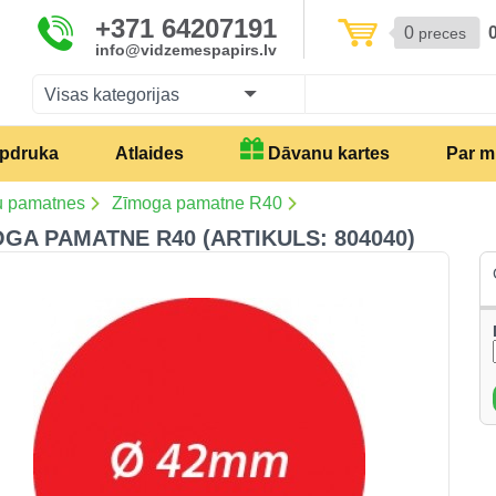
+371 64207191
0
preces
info@vidzemespapirs.lv
Visas kategorijas
pdruka
Atlaides
Dāvanu kartes
Par 
u pamatnes
Zīmoga pamatne R40
GA PAMATNE R40 (ARTIKULS: 804040)