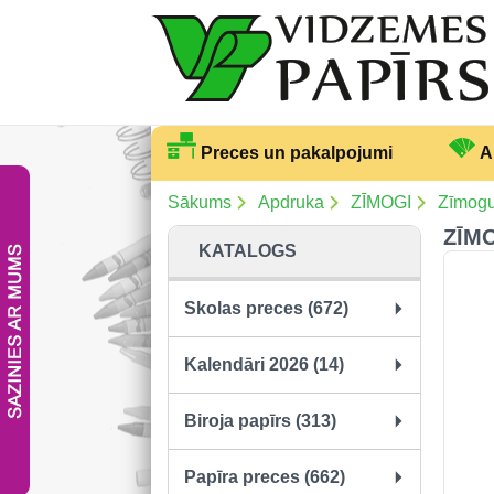
Preces un pakalpojumi
A
Sākums
Apdruka
ZĪMOGI
Zīmog
ZĪMO
KATALOGS
Skolas preces (672)
Kalendāri 2026 (14)
Biroja papīrs (313)
Papīra preces (662)