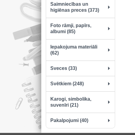
Saimniecības un
higiēnas preces (373)
Foto rāmji, papīrs,
albumi (85)
Iepakojuma materiāli
(62)
Sveces (33)
Svētkiem (248)
Karogi, simbolika,
suvenīri (21)
Pakalpojumi (40)