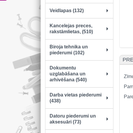
Veidlapas (132)
Kancelejas preces,
rakstāmlietas, (510)
Biroja tehnika un
piederumi (102)
PRE
Dokumentu
uzglabāšana un
Zīmo
arhivēšana (540)
Pam
Darba vietas piederumi
Par
(438)
Datoru piederumi un
aksesuāri (73)