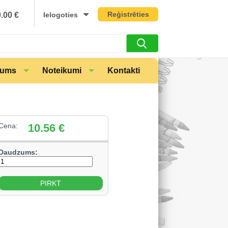
Reģistrēties
0.00
€
Ielogoties
mums
Noteikumi
Kontakti
Cena:
10.56
€
Daudzums: