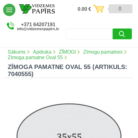
AIZVĒRT
0
0.00
€
Preces un pakalpojumi (5086)
+371 64207191
info@vidzemespapirs.lv
Apdruka (485)
Atlaides (12)
Sākums
Apdruka
ZĪMOGI
Zīmogu pamatnes
Zīmoga pamatne Oval 55
ZĪMOGA PAMATNE OVAL 55 (ARTIKULS:
7040555)
Ielogoties
Reģistrēties