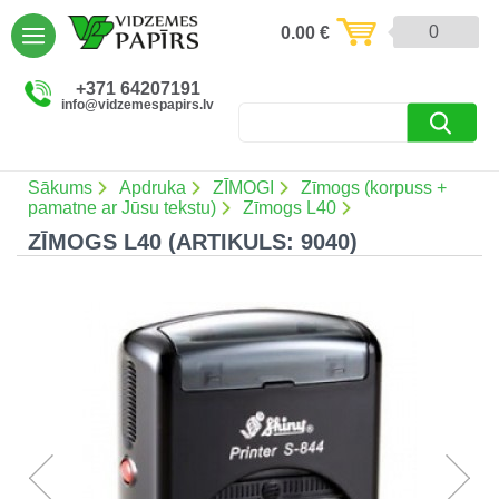
AIZVĒRT
0
0.00
€
Preces un pakalpojumi (5086)
+371 64207191
info@vidzemespapirs.lv
Apdruka (485)
Atlaides (12)
Sākums
Apdruka
ZĪMOGI
Zīmogs (korpuss +
pamatne ar Jūsu tekstu)
Zīmogs L40
ZĪMOGS L40 (ARTIKULS: 9040)
Ielogoties
Reģistrēties