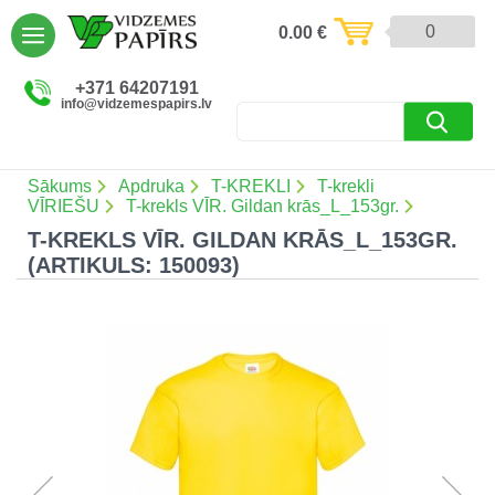
AIZVĒRT
0
0.00
€
Preces un pakalpojumi (5086)
+371 64207191
info@vidzemespapirs.lv
Apdruka (485)
Atlaides (12)
Sākums
Apdruka
T-KREKLI
T-krekli
VĪRIEŠU
T-krekls VĪR. Gildan krās_L_153gr.
T-KREKLS VĪR. GILDAN KRĀS_L_153GR.
(ARTIKULS: 150093)
Ielogoties
Reģistrēties