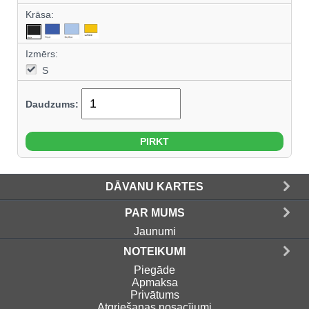
Krāsa:
Izmērs:
S
Daudzums:
DĀVANU KARTES
PAR MUMS
Jaunumi
NOTEIKUMI
Piegāde
Apmaksa
Privātums
Atgriešanas nosacījumi