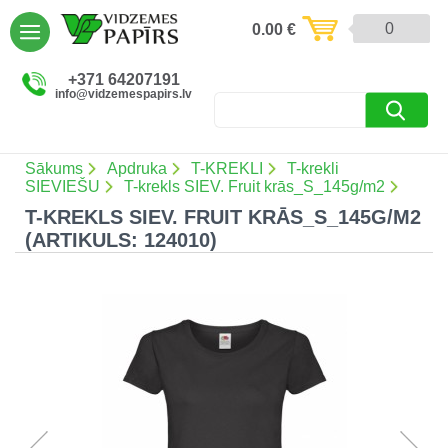
AIZVĒRT
0
0.00
€
Preces un pakalpojumi (5085)
+371 64207191
info@vidzemespapirs.lv
Apdruka (485)
Atlaides (12)
Sākums
Apdruka
T-KREKLI
T-krekli
SIEVIEŠU
T-krekls SIEV. Fruit krās_S_145g/m2
T-KREKLS SIEV. FRUIT KRĀS_S_145G/M2
(ARTIKULS: 124010)
Ielogoties
Reģistrēties