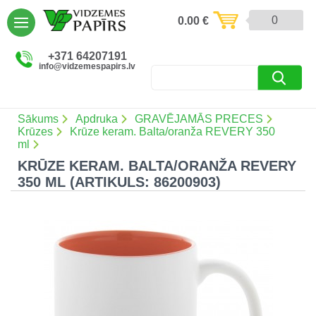
AIZVĒRT
0
0.00
€
Preces un pakalpojumi (5086)
+371 64207191
info@vidzemespapirs.lv
Apdruka (485)
Atlaides (12)
Sākums
Apdruka
GRAVĒJAMĀS PRECES
Krūzes
Krūze keram. Balta/oranža REVERY 350
ml
KRŪZE KERAM. BALTA/ORANŽA REVERY
Ielogoties
350 ML (ARTIKULS: 86200903)
Reģistrēties