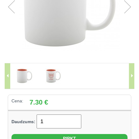
Cena:
7.30
€
Daudzums: