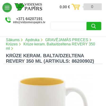
AIZVĒRT
0
0.00
€
Preces un pakalpojumi (5086)
+371 64207191
info@vidzemespapirs.lv
Apdruka (485)
Atlaides (12)
Sākums
Apdruka
GRAVĒJAMĀS PRECES
Krūzes
Krūze keram. Balta/dzeltena REVERY 350
ml
KRŪZE KERAM. BALTA/DZELTENA
Ielogoties
REVERY 350 ML (ARTIKULS: 86200902)
Reģistrēties