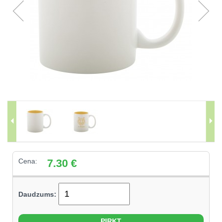
Cena:
7.30
€
Daudzums: