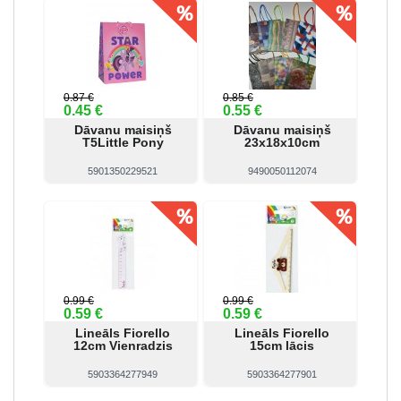
0.87 €
0.85 €
0.45 €
0.55 €
Dāvanu maisiņš
Dāvanu maisiņš
T5Little Pony
23x18x10cm
5901350229521
9490050112074
Skatīt
Pirkt
Skatīt
Pirkt
0.99 €
0.99 €
0.59 €
0.59 €
Lineāls Fiorello
Lineāls Fiorello
12cm Vienradzis
15cm lācis
5903364277949
5903364277901