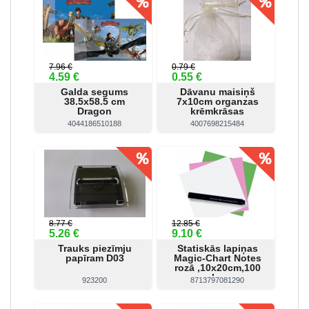
7.96 €
0.79 €
4.59 €
0.55 €
Galda segums
Dāvanu maisiņš
38.5x58.5 cm
7x10cm organzas
Dragon
krēmkrāsas
4044186510188
4007698215484
Skatīt
Pirkt
Skatīt
Pirkt
8.77 €
12.85 €
5.26 €
9.10 €
Trauks piezīmju
Statiskās lapiņas
papīram D03
Magic-Chart Notes
rozā ,10x20cm,100
lp.
923200
8713797081290
Skatīt
Pirkt
Skatīt
Pirkt