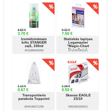
Skatīt
Pirkt
Skatīt
Pirkt
4.62 €
9.32 €
3.70 €
7.50 €
Izsmidzināmais
Statiskās lapiņas
krīts STANGER
Legamaster
zaļš, 150ml
''Magic-Chart
Notes'' pink
4011886045050
8713797081221
Skatīt
Pirkt
Skatīt
Pirkt
1.12 €
1.18 €
0.67 €
0.50 €
Transportieris
Skavas EAGLE
parabola Toppoint
23/10
4044186371208
5903364206512