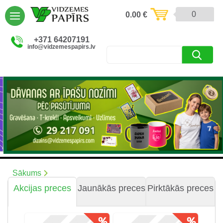
AIZVĒRT
0
0.00
€
Preces un pakalpojumi (5085)
+371 64207191
info@vidzemespapirs.lv
Apdruka (485)
Atlaides (12)
Ielogoties
Reģistrēties
Sākums
Akcijas preces
Jaunākās preces
Pirktākās preces