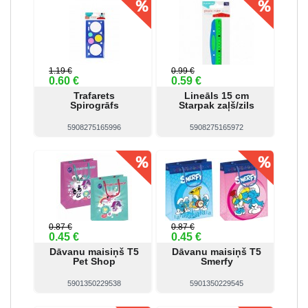
1.19 €
0.99 €
0.60 €
0.59 €
Trafarets
Lineāls 15 cm
Spirogrāfs
Starpak zaļš/zils
5908275165996
5908275165972
Skatīt
Pirkt
Skatīt
Pirkt
0.87 €
0.87 €
0.45 €
0.45 €
Dāvanu maisiņš T5
Dāvanu maisiņš T5
Pet Shop
Smerfy
5901350229538
5901350229545
Skatīt
Pirkt
Skatīt
Pirkt