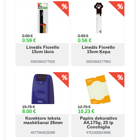
Skatīt
Pirkt
Skatīt
Pirkt
0.99 €
0.99 €
0.59 €
0.56 €
Lineāls Fiorello
Lineāls Fiorello
15cm lācis
15cm Ķepa
5903364277925
5903364277963
Skatīt
Pirkt
Skatīt
Pirkt
15.75 €
12.79 €
8.00 €
10.23 €
Korektors teksta
Papīrs dekoratīvs
maskēšanai 26mm
A4,175g, 25 lp
Conchiglia
4977564525088
4751000924686