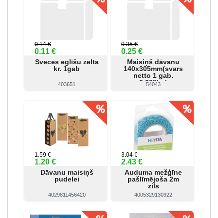
0.14 €
0.35 €
0.11 €
0.25 €
Sveces eglīšu zelta
Maisiņš dāvanu
kr. 1gab
140x305mm(svars
netto 1 gab.
0.008kg)
403651
54043
Skatīt
Pirkt
Skatīt
Pirkt
1.59 €
3.04 €
1.20 €
2.43 €
Dāvanu maisiņš
Auduma mežģīne
pudelei
pašlīmējoša 2m
zils
4029811456420
4005329130922
Skatīt
Pirkt
Skatīt
Pirkt