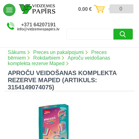
AIZVĒRT
0
0.00
€
Preces un pakalpojumi (5086)
+371 64207191
info@vidzemespapirs.lv
Apdruka (485)
Atlaides (12)
Sākums
Preces un pakalpojumi
Preces
bērniem
Rokdarbiem
Aproču veidošanas
komplekta rezerve Maped
APROČU VEIDOŠANAS KOMPLEKTA
Ielogoties
REZERVE MAPED (ARTIKULS:
3154149074075)
Reģistrēties