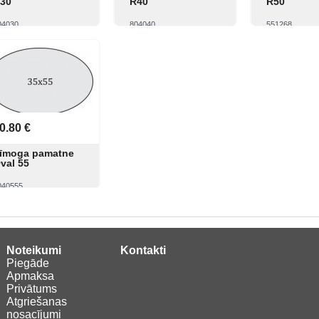
30
R40
R50
04030
804040
551268
Skatīt
Pirkt
Skatīt
Pirkt
Skatīt
0.80 €
īmoga pamatne
val 55
040555
Skatīt
Pirkt
Noteikumi
Kontakti
Piegāde
Apmaksa
Privātums
Atgriešanas
nosacījumi