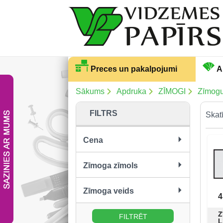
Preces un pakalpojumi
A
Sākums
Apdruka
ZĪMOGI
Zīmog
FILTRS
Skatī
Cena
no:
līdz:
Zīmoga zīmols
Shiny (13)
Zīmoga veids
4
Taisnstūra (5)
Z
L