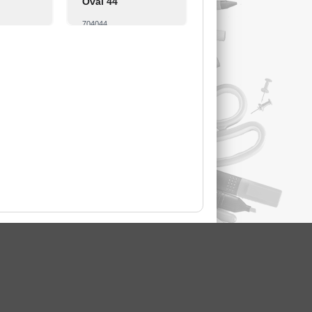
Oval 44
704044
Pirkt
Skatīt
Pirkt