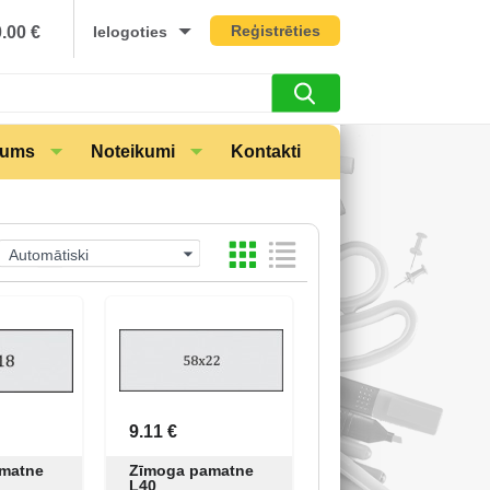
Reģistrēties
0.00
€
Ielogoties
mums
Noteikumi
Kontakti
Automātiski
9.11 €
matne
Zīmoga pamatne
L40