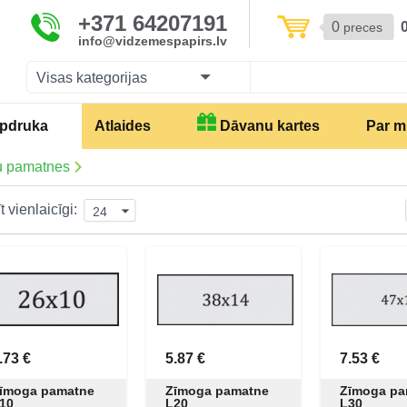
+371 64207191
0
preces
info@vidzemespapirs.lv
Visas kategorijas
pdruka
Atlaides
Dāvanu kartes
Par 
u pamatnes
t vienlaicīgi:
24
.73 €
5.87 €
7.53 €
īmoga pamatne
Zīmoga pamatne
Zīmoga pa
10
L20
L30