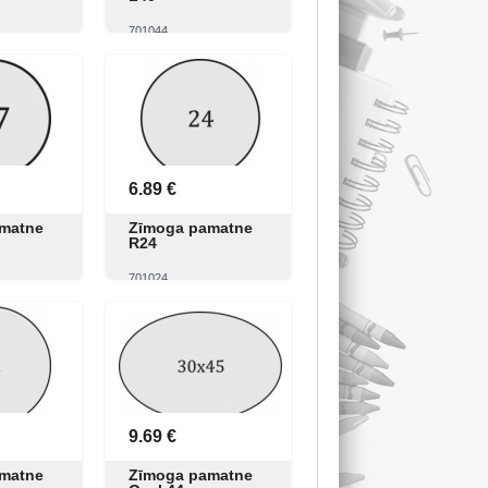
701044
Pirkt
Skatīt
Pirkt
6.89 €
matne
Zīmoga pamatne
R24
701024
Pirkt
Skatīt
Pirkt
9.69 €
matne
Zīmoga pamatne