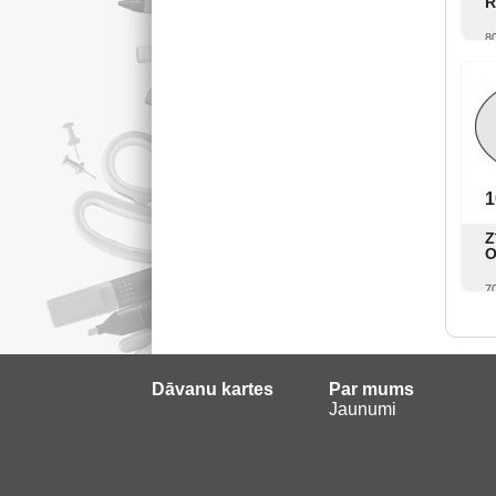
R
8
1
Z
O
7
Dāvanu kartes
Par mums
Jaunumi