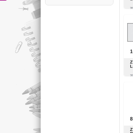
Apaļais (6)
7
Ovālais (2)
1
Z
L
7
8
Z